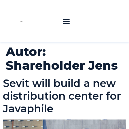
Who we are
What we do
Contact us
Autor:
Shareholder Jens
Sevit will build a new
distribution center for
Javaphile